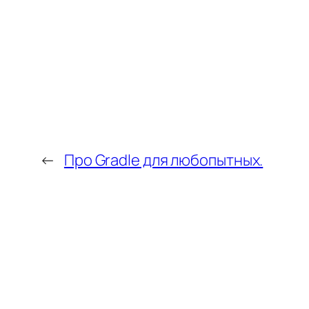
←
Про Gradle для любопытных.