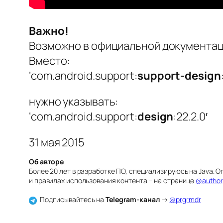
Важно!
Возможно в официальной документа
Вместо:
‘com.android.support:
support-design
нужно указывать:
‘com.android.support:
design
:22.2.0′
31 мая 2015
Об авторе
Более 20 лет в разработке ПО, специализируюсь на Java.
и правилах использования контента – на странице
@author
Подписывайтесь на
Telegram-канал
→
@prgrmdr