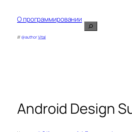
Перейти
к
О программировании
содержимому
Поиск
///
@author
Vital
Android Design Su