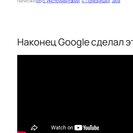
Написано
vit
в
3. Инструментарий
, 
4. Полезняшки
, 
Java
Наконец Google сделал э