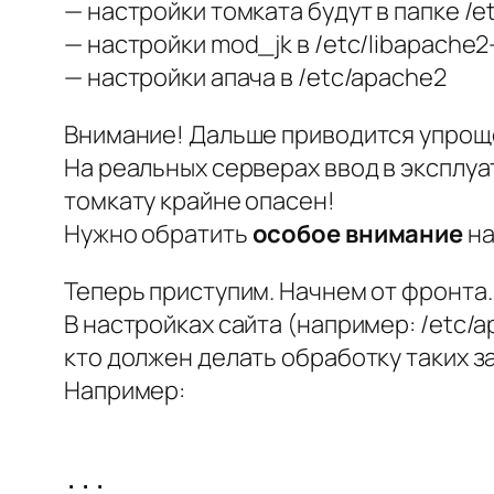
— настройки томката будут в папке /
— настройки mod_jk в /etc/libapache2
— настройки апача в /etc/apache2
Внимание! Дальше приводится упроще
На реальных серверах ввод в эксплуа
томкату крайне опасен!
Нужно обратить
особое внимание
на
Теперь приступим. Начнем от фронта.
В настройках сайта (например: /etc/a
кто должен делать обработку таких з
Например:
... 
