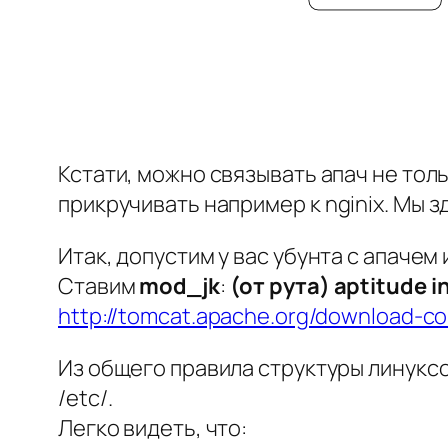
Кстати, можно связывать апач не толь
прикручивать например к
nginix
. Мы 
Итак, допустим у вас убунта с апачем
Ставим
mod_jk
:
(от рута) aptitude i
http://tomcat.apache.org/download-co
Из общего правила структуры линуксо
/etc/.
Легко видеть, что: