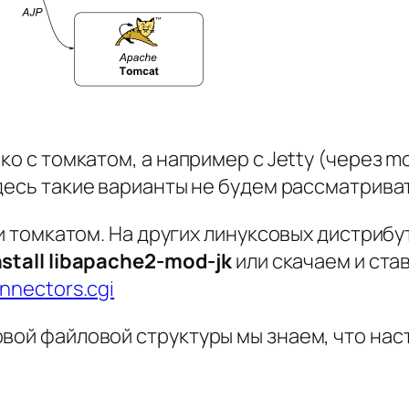
ко с томкатом, а например с Jetty (через m
здесь такие варианты не будем рассматрива
 и томкатом. На других линуксовых дистрибу
nstall libapache2-mod-jk
или скачаем и ста
nnectors.cgi
вой файловой структуры мы знаем, что нас