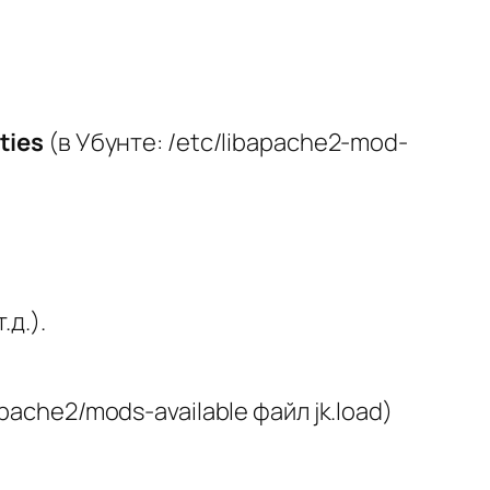
ties
(в Убунте: /etc/libapache2-mod-
д.).
ache2/mods-available файл jk.load)