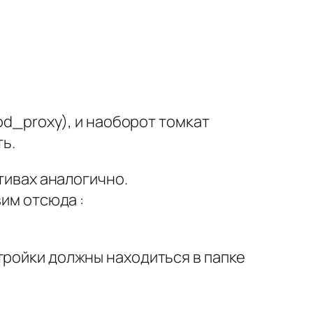
od_proxy), и наоборот томкат
ть.
тивах аналогично.
вим отсюда :
тройки должны находиться в папке