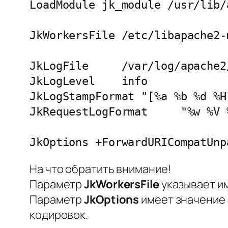
LoadModule jk_module /usr/lib/
JkWorkersFile /etc/libapache2-
JkLogFile     /var/log/apache2
JkLogLevel    info

JkLogStampFormat "[%a %b %d %H
JkRequestLogFormat     "%w %V %
На что обратить внимание!
Параметр
JkWorkersFile
указывает и
Параметр
JkOptions
имеет значение 
кодировок.