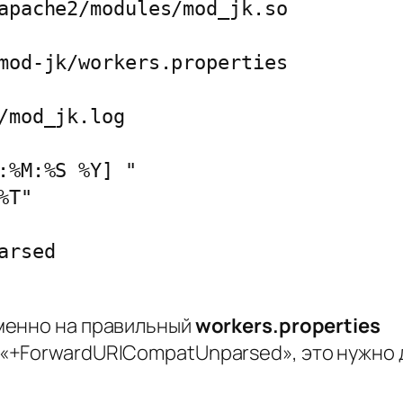
apache2/modules/mod_jk.so

mod-jk/workers.properties

/mod_jk.log

:%M:%S %Y] "

T"

менно на правильный
workers.properties
«+ForwardURICompatUnparsed», это нужно 