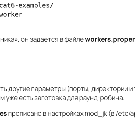
cat6-examples/

ника», он задается в файле
workers.proper
ь другие параметры (порты, директории и т.
ам уже есть заготовка для раунд-робина.
ies
прописано в настройках mod_jk (в /etc/ap