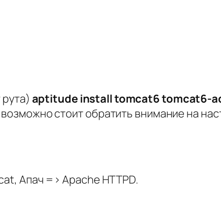
т рута)
aptitude install tomcat6 tomcat6-
м возможно стоит обратить внимание на на
cat, Апач => Apache HTTPD.