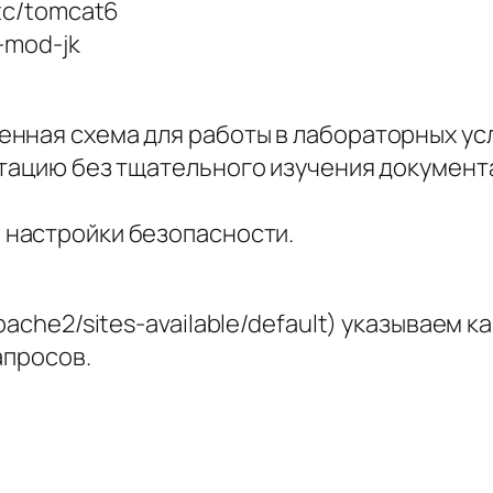
etc/tomcat6
-mod-jk
нная схема для работы в лабораторных ус
тацию без тщательного изучения документа
 настройки безопасности.
pache2/sites-available/default) указываем 
апросов.