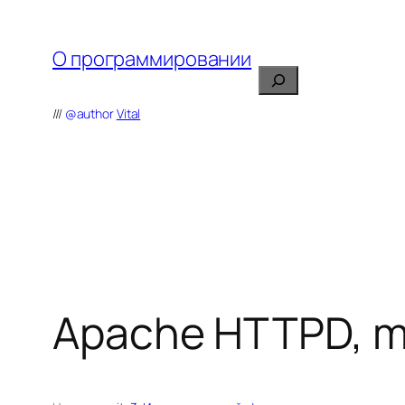
Перейти
к
О программировании
содержимому
Поиск
///
@author
Vital
Apache HTTPD, m