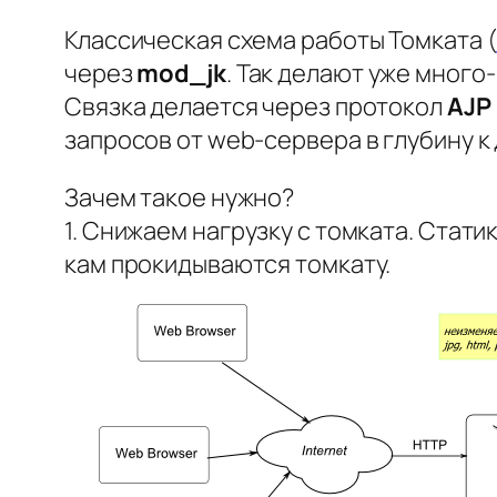
Классическая схема работы Томката (
через
mod_jk
. Так делают уже много
Связка делается через протокол
AJP
запросов от web-сервера в глубину к
Зачем такое нужно?
1. Снижаем нагрузку с томката. Статику
кам прокидываются томкату.