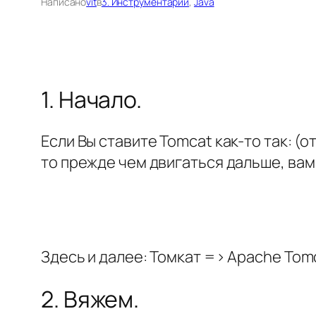
Написано
vit
в
3. Инструментарий
, 
Java
1. Начало.
Если Вы ставите Tomcat как-то так: (о
то прежде чем двигаться дальше, ва
Здесь и далее: Томкат => Apache Tom
2. Вяжем.