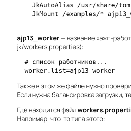
    JkAutoAlias /usr/share/tom
ajp13_worker
— название «ажп-работ
jk/workers.properties):
  # список работников...

Также в этом же файле нужно проверит
Если нужна балансировка загрузки, т
Где находится файл
workers.propert
Например, что-то типа этого: