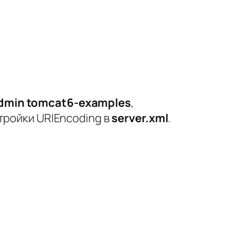
admin tomcat6-examples
,
стройки
URIEncoding
в
server.xml
.