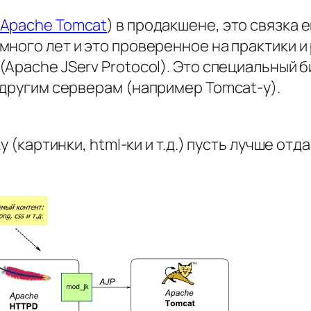
Apache Tomcat
) в продакшене, это связка е
-много лет и это проверенное на практики
(Apache JServ Protocol). Это специальный 
 другим серверам (например Tomcat-у).
 (картинки, html-ки и т.д.) пусть лучше отда