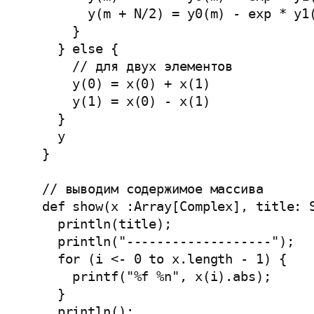
        y(m + N/2) = y0(m) - exp * y1(
      }

    } else {

      // для двух элементов

      y(0) = x(0) + x(1)

      y(1) = x(0) - x(1)

    }

    y

  }

  // выводим содержимое массива 

  def show(x :Array[Complex], title: S
    println(title);

    println("-------------------");

    for (i <- 0 to x.length - 1) {

      printf("%f %n", x(i).abs);

    }

    println();
