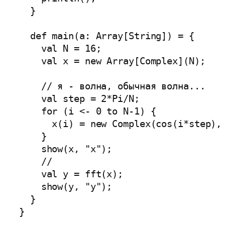
  }

  def main(a: Array[String]) = {

    val N = 16;

    val x = new Array[Complex](N);

    // я - волна, обычная волна...

    val step = 2*Pi/N;

    for (i <- 0 to N-1) {

      x(i) = new Complex(cos(i*step), 
    }

    show(x, "x");

    // 

    val y = fft(x);

    show(y, "y");

  }
