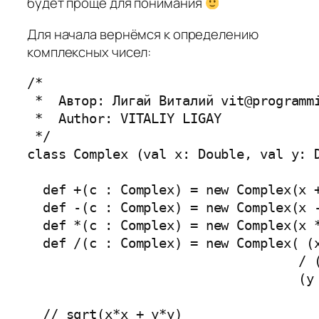
будет проще для понимания
Для начала вернёмся к определению
комплексных чисел:
/*

 *  Автор: Лигай Виталий vit@programmi
 *  Author: VITALIY LIGAY

 */

class Complex (val x: Double, val y: D
  def +(c : Complex) = new Complex(x +
  def -(c : Complex) = new Complex(x -
  def *(c : Complex) = new Complex(x *
  def /(c : Complex) = new Complex( (x
                                   / (
                                   (y 
  // sqrt(x*x + y*y)
