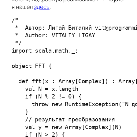
я нашел
здесь
.
/*

 *  Автор: Лигай Виталий vit@programmi
 *  Author: VITALIY LIGAY

 */

import scala.math._;

object FFT {

  def fft(x : Array[Complex]) : Array[
    val N = x.length

    if (N % 2 != 0) {

      throw new RuntimeException("N до
    }

    // результат преобразования

    val y = new Array[Complex](N)

    if (N > 2) {
