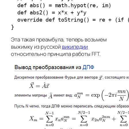
  def abs() = math.hypot(re, im)

  def abs2() = x*x + y*y

  override def toString() = re + (if (
Эта такая преамбула, теперь возьмем
выжимку из русской
википедии
относительно принципа работы FFT.