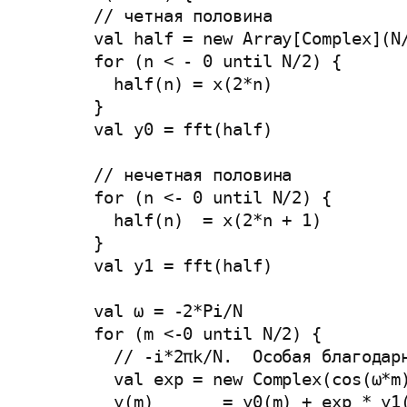
      // четная половина

      val half = new Array[Complex](N/
      for (n < - 0 until N/2) {

        half(n) = x(2*n)

      }

      val y0 = fft(half)

      // нечетная половина

      for (n <- 0 until N/2) {

        half(n)  = x(2*n + 1)

      }

      val y1 = fft(half)

      val ω = -2*Pi/N

      for (m <-0 until N/2) {

        // -i*2πk/N.  Особая благодар
        val exp = new Complex(cos(ω*m)
        y(m)       = y0(m) + exp * y1(