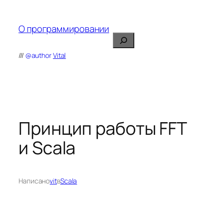
Перейти
к
О программировании
содержимому
Поиск
///
@author
Vital
Принцип работы FFT
и Scala
Написано
vit
в
Scala