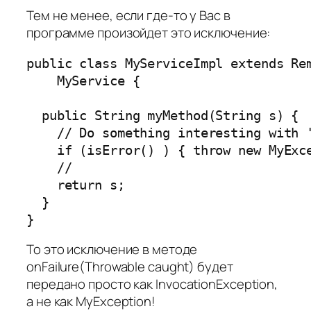
Тем не менее, если где-то у Вас в
программе произойдет это исключение:
public class MyServiceImpl extends Rem
    MyService {

  public String myMethod(String s) {

    // Do something interesting with '
    if (isError() ) { throw new MyExce
    // 

    return s;

  }

}
То это исключение в методе
onFailure(Throwable caught)
будет
передано просто как
InvocationException
,
а не как MyException!