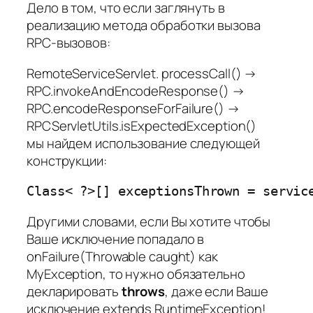
Дело в том, что если заглянуть в
реализацию метода обработки вызова
RPC-вызовов:
RemoteServiceServlet. processCall() →
RPC.invokeAndEncodeResponse() →
RPC.encodeResponseForFailure() →
RPCServletUtils.isExpectedException()
мы найдем использование следующей
конструкции:
Другими словами, если Вы хотите чтобы
Ваше исключение попадало в
onFailure(Throwable caught)
как
MyException
, то нужно обязательно
декларировать
throws
, даже если Ваше
исключение
extends RuntimeException
!