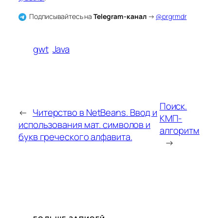
Подписывайтесь на
Telegram-канал
→
@prgrmdr
gwt
Java
Поиск.
←
Читерство в NetBeans. Ввод и
КМП-
использования мат. символов и
алгоритм
букв греческого алфавита.
→