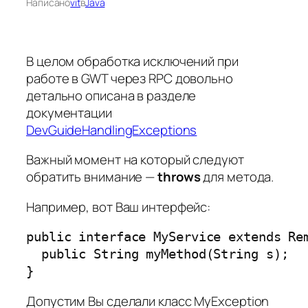
Написано
vit
в
Java
В целом обработка исключений при
работе в GWT через RPC довольно
детально описана в разделе
документации
DevGuideHandlingExceptions
Важный момент на который следуют
обратить внимание —
throws
для метода.
Например, вот Ваш интерфейс:
public interface MyService extends Rem
  public String myMethod(String s);

}
Допустим Вы сделали класс
MyException