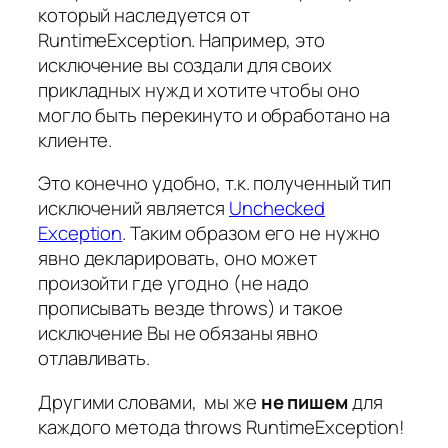
который наследуется от
RuntimeException
. Например, это
исключение вы создали для своих
прикладных нужд и хотите чтобы оно
могло быть перекинуто и обработано на
клиенте.
Это конечно удобно, т.к. полученный тип
исключений является
Unchecked
Exception
. Таким образом его не нужно
явно декларировать, оно может
произойти где угодно (не надо
прописывать везде
throws
) и такое
исключение Вы не обязаны явно
отлавливать.
Другими словами, мы же
не пишем
для
каждого метода
throws RuntimeException
!