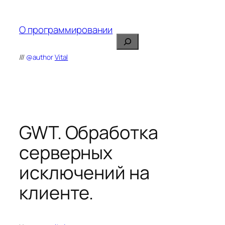
Перейти
к
О программировании
содержимому
Поиск
///
@author
Vital
GWT. Обработка
серверных
исключений на
клиенте.