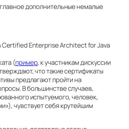
е главное дополнительные немалые
tified Enterprise Architect for Java
ата (
пример
, к участникам дискуссии
утверждают, что такие сертификаты
ативы предлагают пройти на
просы. В большинстве случаев,
рованного испытуемого, человек,
и»), чувствует себя крутейшим