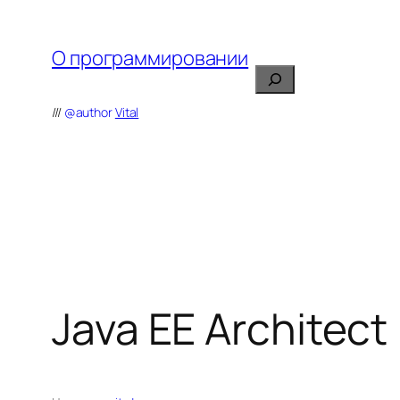
Перейти
к
О программировании
содержимому
Поиск
///
@author
Vital
Java EE Architect