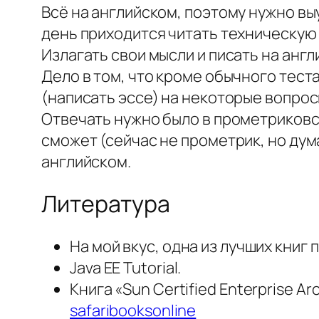
Всё на английском, поэтому нужно выу
день приходится читать техническую 
Излагать свои мысли и писать на англ
Дело в том, что кроме обычного тест
(написать эссе) на некоторые вопрос
Отвечать нужно было в прометриковско
сможет (сейчас не прометрик, но дум
английском.
Литература
На мой вкус, одна из лучших книг 
Java EE Tutorial.
Книга «Sun Certified Enterprise Ar
safaribooksonline