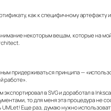
ртификату, как к специфичному артефакту 
ь внимание некоторым вещам, которые на мо
rchitect
.
ным придерживаться принципа — «использо
й работе».
ем экспортировал в SVG и доработал в Inksca
ументами, то для меня эта процедура не с
ть UMLet! Еще раз, думаю нужно использоват