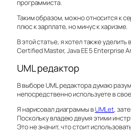
программиста.
Таким образом, можно относится к се
плюс к зарплате, но минус к харизме.
В этой статье, я хотел также уделит
Certified Master, Java EE 5 Enterprise A
UML редактор
В выборе UML редактора думаю разум
непосредственно используете в свое
Я нарисовал диаграммы в
UMLet
, зат
Поскольку владею двумя этими инстр
Это не значит, что стоит использова