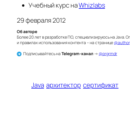
Учебный курс на
Whizlabs
29 февраля 2012
Об авторе
Более 20 лет в разработке ПО, специализируюсь на Java.
и правилах использования контента – на странице
@author
Подписывайтесь на
Telegram-канал
→
@prgrmdr
Java
архитектор
сертификат