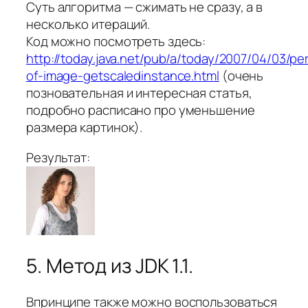
Суть алгоритма — сжимать не сразу, а в
несколько итераций.
Код можно посмотреть здесь:
http://today.java.net/pub/a/today/2007/04/03/per
of-image-getscaledinstance.html
(очень
позновательная и интересная статья,
подробно расписано про уменьшение
размера картинок).
Результат:
5. Метод из JDK 1.1.
Впринципе также можно воспользоваться