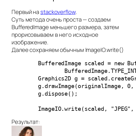
Первый на
stackoverflow
.
Суть метода очень проста — создаем
BufferedImage меньшего размера, затем
прорисовываем в него исходное
изображение.
Далее сохраняем обычным ImageIO.write()
        BufferedImage scaled = new Buf
                BufferedImage.TYPE_INT
        Graphics2D g = scaled.createGr
        g.drawImage(originalImage, 0, 
        g.dispose();

        ImageIO.write(scaled, "JPEG",
Результат: