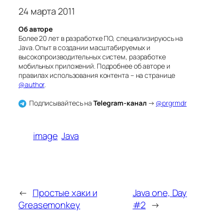
24 марта 2011
Об авторе
Более 20 лет в разработке ПО, специализируюсь на
Java. Опыт в создании масштабируемых и
высокопроизводительных систем, разработке
мобильных приложений. Подробнее об авторе и
правилах использования контента – на странице
@author
.
Подписывайтесь на
Telegram-канал
→
@prgrmdr
image
Java
←
Простые хаки и
Java one, Day
Greasemonkey
#2
→