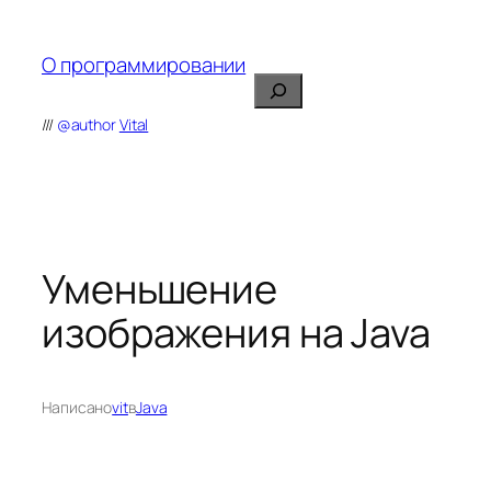
Перейти
к
О программировании
содержимому
Поиск
///
@author
Vital
Уменьшение
изображения на Java
Написано
vit
в
Java