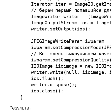
        Iterator iter = ImageIO.getIma
        // берем первый попавшийся для
        ImageWriter writer = (ImageWri
        ImageOutputStream ios = ImageI
        writer.setOutput(ios);

        JPEGImageWriteParam iwparam = 
        iwparam.setCompressionMode(JPE
        // Вот здесь выкручиваем качес
        iwparam.setCompressionQuality(
        IIOImage iioimage = new IIOIma
        writer.write(null, iioimage, i
        ios.flush();

        writer.dispose();

        ios.close();

    }
Результат: