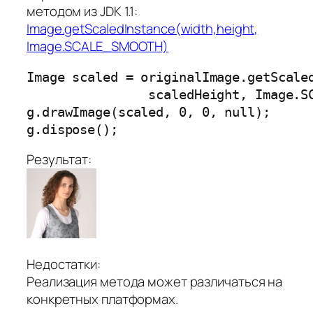
методом из JDK 1.1:
Image.getScaledInstance(width,height,
Image.SCALE_SMOOTH)
Image scaled = originalImage.getScaled
                scaledHeight, Image.SC
g.drawImage(scaled, 0, 0, null);

g.dispose();
Результат:
Недостатки:
Реализация метода может различаться на
конкретных платформах.