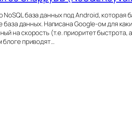
 NoSQL база данных под Android, которая б
ue база данных. Написана Google-ом для как
ый на скорость (т.е. приоритет быстрота, а
м блоге приводят…