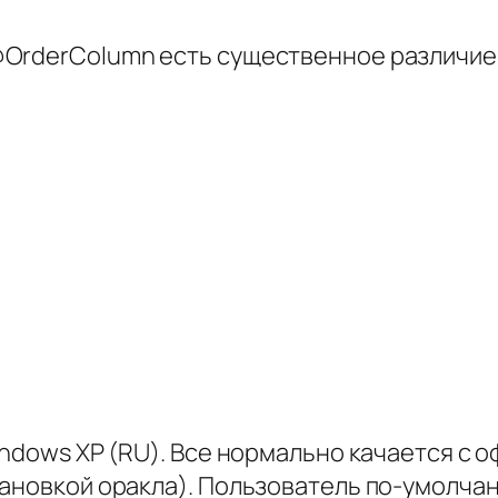
@OrderColumn есть существенное различие
indows XP (RU). Все нормально качается с о
ановкой оракла). Пользователь по-умолчан