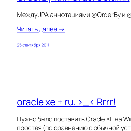
Между JPA аннотациями @OrderBy и 
Читать далее →
25 сентября 2011
oracle xe + ru. >_< Rrrr!
Нужно было поставить Oracle XE на W
простая (по сравнению с обычной уст