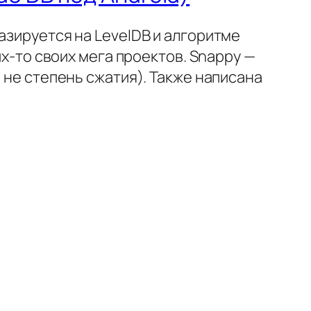
азируется на LevelDB и алгоритме
их-то своих мега проектов. Snappy —
 не степень сжатия). Также написана