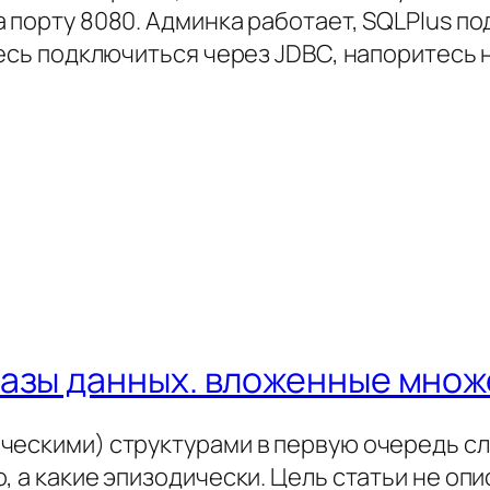
 порту 8080. Админка работает, SQLPlus по
тесь подключиться через JDBC, напоритесь 
азы данных. вложенные множ
ческими) структурами в первую очередь сл
, а какие эпизодически. Цель статьи не оп