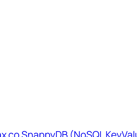
х со SnappyDB (NoSQL KeyValu