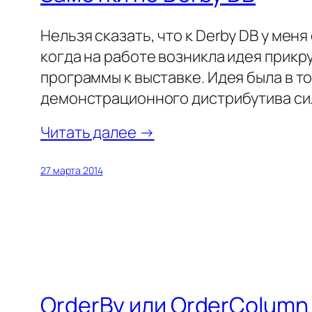
Нельзя сказать, что к Derby DB у ме
когда на работе возникла идея прикр
программы к выставке. Идея была в т
демонстрационного дистрибутива си
Читать далее →
27 марта 2014
OrderBy или OrderColumn