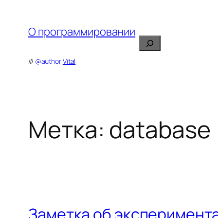
Перейти
к
О программировании
содержимому
Поиск
///
@author
Vital
Метка:
database
Заметка об эксперимента