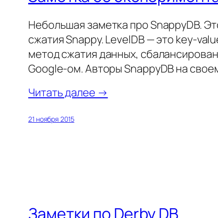
Небольшая заметка про SnappyDB. Это
сжатия Snappy. LevelDB — это key-val
метод сжатия данных, сбалансированн
Google-ом. Авторы SnappyDB на свое
Читать далее →
21 ноября 2015
Заметки по Derby DB