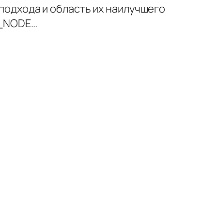
подхода и область их наилучшего
E_NODE…