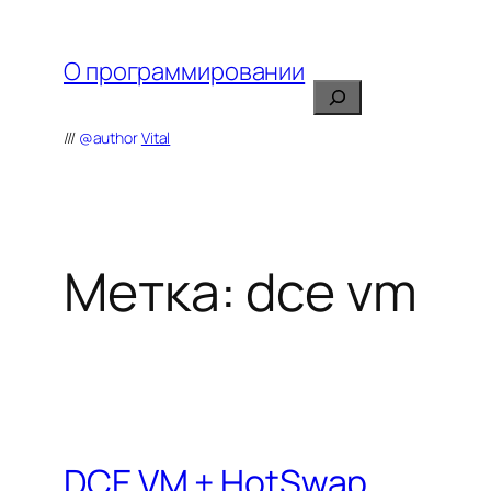
Перейти
к
О программировании
содержимому
Поиск
///
@author
Vital
Метка:
dce vm
DCE VM + HotSwap