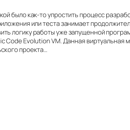
ой было как-то упростить процесс разрабо
риложения или теста занимает продолжите
ть логику работы уже запущенной програм
c Code Evolution VM. Данная виртуальная 
ьского проекта…