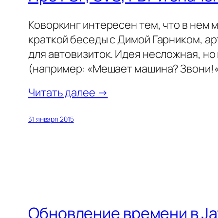
Коворкинг интересен тем, что в нем
краткой беседы с Димой Гарником, а
для автовизиток. Идея несложная, но
(например: «Мешает машина? Звони!«)
Читать далее →
31 января 2015
Обновление времени в Ja