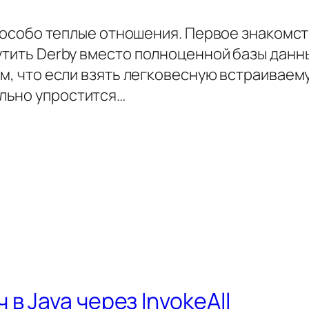
ня особо теплые отношения. Первое знакомст
утить Derby вместо полноценной базы данн
ом, что если взять легковесную встраиваем
льно упростится…
в Java через InvokeAll