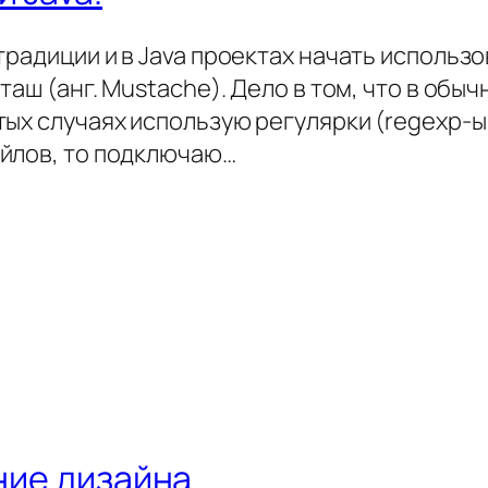
традиции и в Java проектах начать использо
таш (анг. Mustache). Дело в том, что в обыч
ых случаях использую регулярки (regexp-ы
йлов, то подключаю…
ние дизайна.