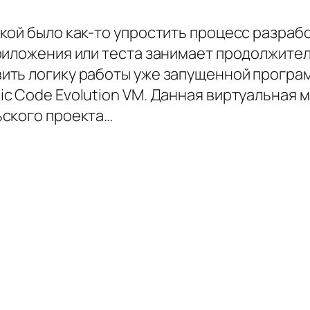
ой было как-то упростить процесс разрабо
риложения или теста занимает продолжите
ть логику работы уже запущенной програм
c Code Evolution VM. Данная виртуальная 
ьского проекта…