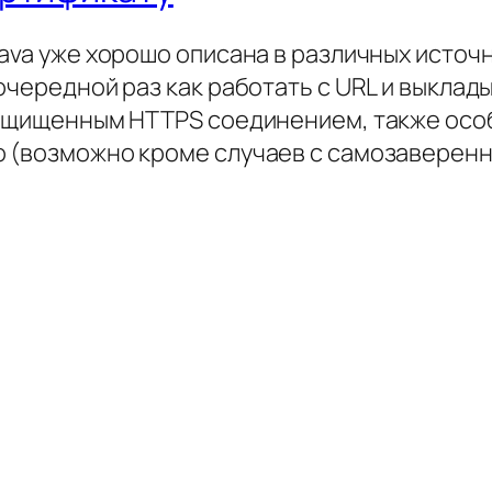
Java уже хорошо описана в различных источ
очередной раз как работать с URL и выклад
защищенным HTTPS соединением, также осо
о (возможно кроме случаев с самозаверен