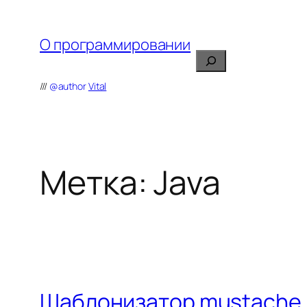
Перейти
к
О программировании
содержимому
Поиск
///
@author
Vital
Метка:
Java
Шаблонизатор mustache и