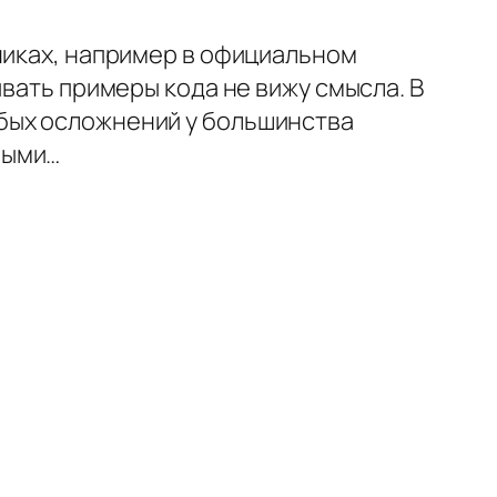
никах, например в официальном
ывать примеры кода не вижу смысла. В
бых осложнений у большинства
ными…