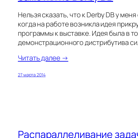
Нельзя сказать, что к Derby DB у ме
когда на работе возникла идея прикр
программы к выставке. Идея была в т
демонстрационного дистрибутива си
Читать далее →
27 марта 2014
Распараллеливание задач 