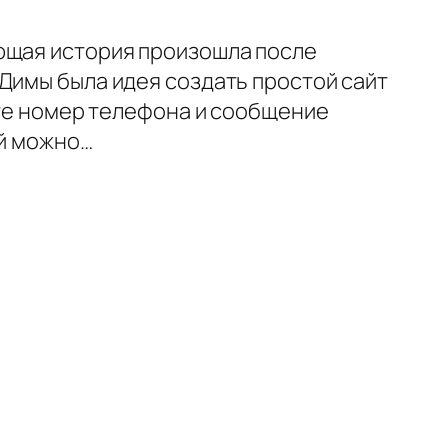
ющая история произошла после
Димы была идея создать простой сайт
ете номер телефона и сообщение
ой можно…