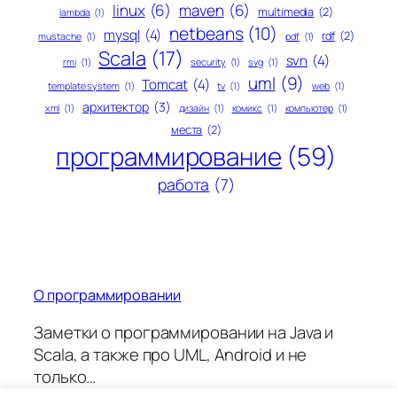
linux
(6)
maven
(6)
multimedia
(2)
lambda
(1)
netbeans
(10)
mysql
(4)
rdf
(2)
mustache
(1)
pdf
(1)
Scala
(17)
svn
(4)
rmi
(1)
security
(1)
svg
(1)
uml
(9)
Tomcat
(4)
template system
(1)
tv
(1)
web
(1)
архитектор
(3)
xml
(1)
дизайн
(1)
комикс
(1)
компьютер
(1)
места
(2)
программирование
(59)
работа
(7)
О программировании
Заметки о программировании на Java и
Scala, а также про UML, Android и не
только…