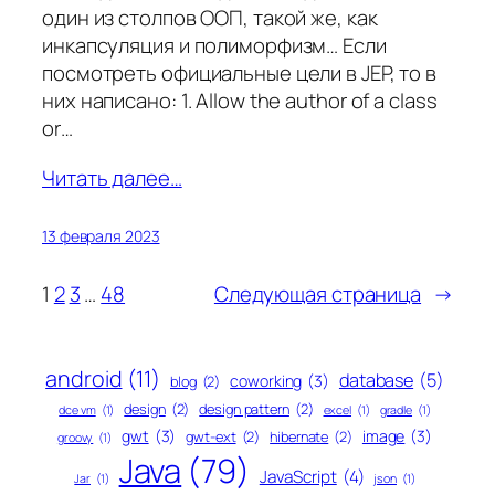
один из столпов ООП, такой же, как
инкапсуляция и полиморфизм… Если
посмотреть официальные цели в JEP, то в
них написано: 1. Allow the author of a class
or…
Читать далее…
13 февраля 2023
1
2
3
…
48
Следующая страница
→
android
(11)
database
(5)
coworking
(3)
blog
(2)
design
(2)
design pattern
(2)
dce vm
(1)
excel
(1)
gradle
(1)
gwt
(3)
image
(3)
gwt-ext
(2)
hibernate
(2)
groovy
(1)
Java
(79)
JavaScript
(4)
Jar
(1)
json
(1)